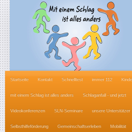
Startseite
Kontakt
Schnelltest
immer 112
Kinde
mit einem Schlag ist alles anders
Schlaganfall - und jetzt
Videokonferenzen
SLN-Seminare
unsere Unterstützer
Selbsthilfeförderung
Gemeinschaftserleben
Mobilität