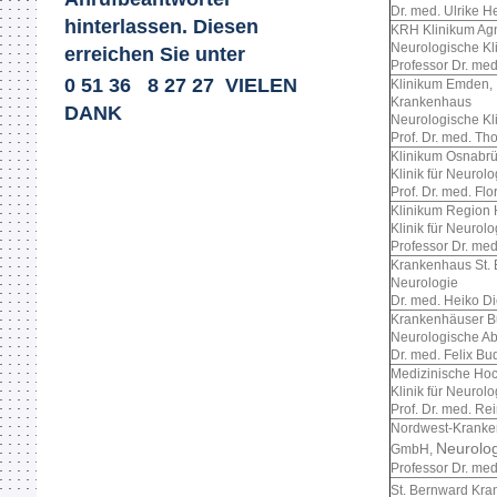
Dr. med. Ulrike
hinterlassen. Diesen
KRH Klinikum Agn
Neurologische Kl
erreichen Sie unter
Professor Dr. me
0 51 36 8 27 27 VIELEN
Klinikum E
Krankenhaus
DANK
Neurologische Kl
Prof. Dr. med. Th
Klinikum Osnabr
Klinik für Neurolo
Prof. Dr. med. Fl
Klinikum Region
Klinik für Neurolo
Professor Dr. me
Krankenhaus St.
Neurologie
Dr. med. Heiko Di
Krankenhäus
Neurologische Ab
Dr. med. Felix Bu
Medizinische Ho
Klinik für Neurol
Prof. Dr. med. Re
Nordwest-Krank
Neurolog
GmbH,
Professor Dr. me
St. Bernward Kr