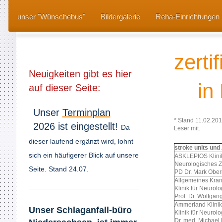
unser "Wünschebus"
Bildergalerie
Reha-Einrichtungen 
zert
Neuigkeiten gibt es hier
in N
auf dieser Seite:
Unser
Terminplan
* Stand 11.02.201
2026 ist eingestellt!
Da
Leser mit.
dieser laufend ergänzt wird, lohnt
stroke units un
sich ein häufigerer Blick auf unsere
ASKLEPIOS Klinik
Neurologisches 
Seite. Stand 24.07.
PD Dr. Mark Obe
Allgemeines Kra
Klinik für Neurolo
Prof. Dr. Wolfgan
Ammerland Klini
Unser Schlaganfall​-büro
Klinik für Neurolo
Dr. med. Michae