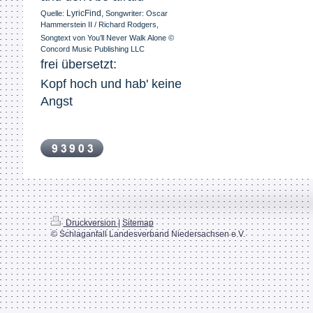
LyricFind
,
Quelle:
Songwriter: Oscar
Hammerstein II / Richard Rodgers,
Songtext von You’ll Never Walk Alone ©
Concord Music Publishing LLC
frei übersetzt:
Kopf hoch und hab' keine 
Angst
Druckversion
|
Sitemap
© Schlaganfall Landesverband Niedersachsen e.V.