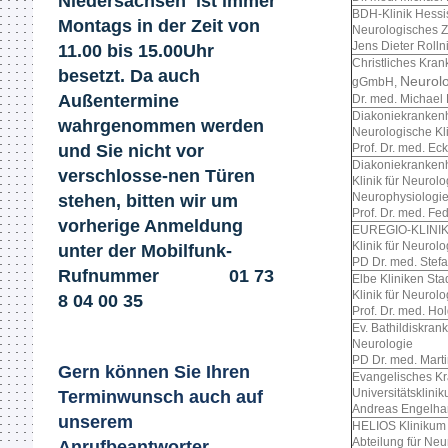
Niedersachsen ist immer
BDH-Klinik Hessi
Montags in der Zeit von
Neurologisch
Jens Dieter Rolln
11.00 bis 15.00Uhr
Christliches Kr
besetzt. Da auch
Neurol
gGmbH,
Außentermine
Dr. med. Michael
Diakoniekrank
wahrgenommen werden
Neurologische Kl
und Sie nicht
vor
Prof. Dr. med. Ec
Diakoniekrankenh
verschlosse-nen Türen
Klinik für Neu
Neurophysiologi
stehen, bitten wir um
Prof. Dr. med. Fe
vorherige Anmeldung
EUREGIO-KLINI
Klinik für Neurolo
unter der Mobilfunk-
PD Dr. med. Stef
Rufnummer 01 73
Elbe Kliniken S
Klinik für Neurolo
8 04 00 35​
Prof. Dr. med. Ho
Ev. Bathildiskra
Neurologie
PD Dr. med. Marti
Gern können Sie Ihren
Evangelisches K
Universitätsklin
Terminwunsch auch auf
Andreas Engelha
unserem
HELIOS Klinikum
Abteilung für Neu
Anrufbeantworter