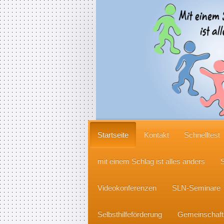
Startseite
Kontakt
Schnelltest
mit einem Schlag ist alles anders
S
Videokonferenzen
SLN-Seminare
Selbsthilfeförderung
Gemeinschaft