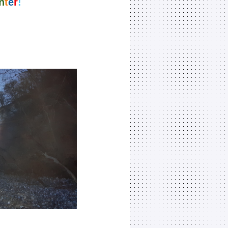
n
t
e
r
!