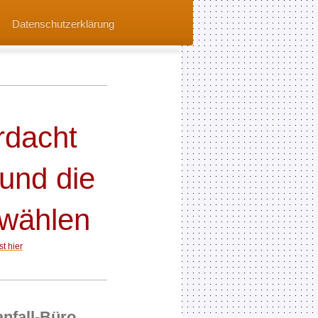
Datenschutzerklärung
rdacht
und die
wählen
t hier
nfall-Büro