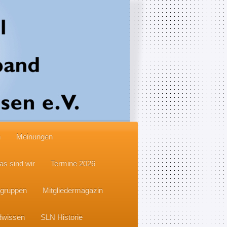
n
Meinungen
as sind wir
Termine 2026
sgruppen
Mitgliedermagazin
dwissen
SLN Historie