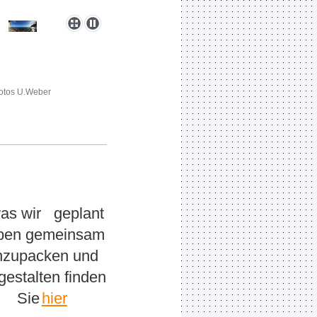
 U.Weber
was wir geplant
ben gemeinsam
nzupacken und
gestalten finden
Sie
hier