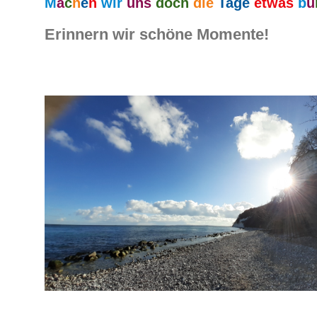
M
a
c
h
e
n
wir
uns
doch
die
Tage
etwas
b
u
Erinnern wir schöne Momente!