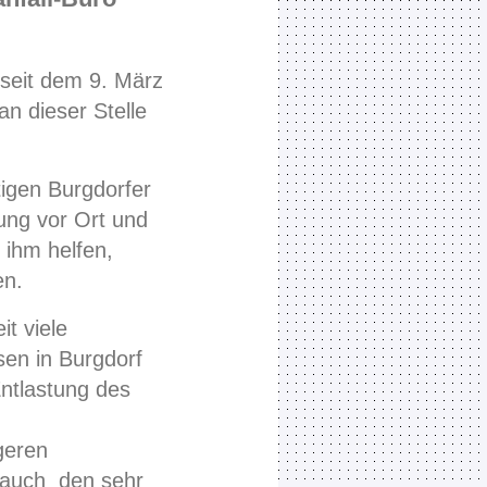
 seit dem 9. März
n dieser Stelle
tigen Burgdorfer
lung vor Ort und
 ihm helfen,
en.
it viele
en in Burgdorf
ntlastung des
igeren
n auch den sehr