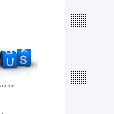
s gerne
?
e.