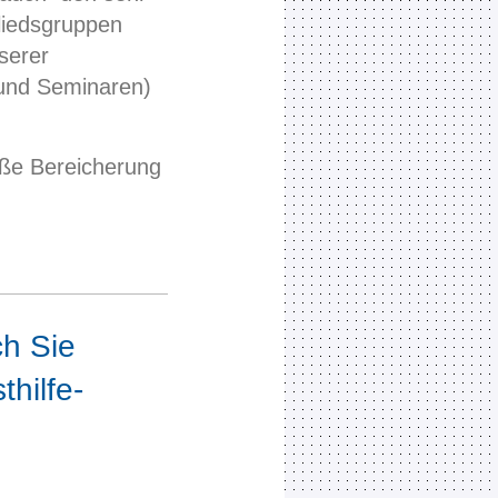
liedsgruppen
serer
 und Seminaren)
oße Bereicherung
h Sie
hilfe-