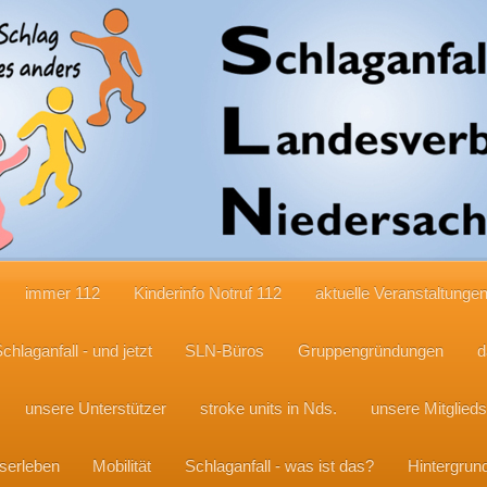
immer 112
Kinderinfo Notruf 112
aktuelle Veranstaltunge
chlaganfall - und jetzt
SLN-Büros
Gruppengründungen
d
unsere Unterstützer
stroke units in Nds.
unsere Mitglied
serleben
Mobilität
Schlaganfall - was ist das?
Hintergrun