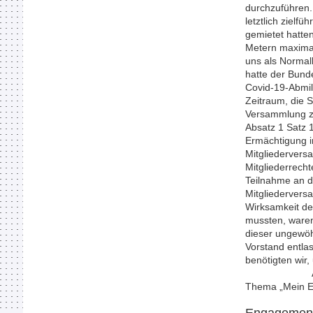
durchzuführen.
letztlich zielf
gemietet hatten
Metern maximal
uns als Normal
hatte der Bund
Covid-19-Abmil
Zeitraum, die 
Versammlung zu
Absatz 1 Satz 
Ermächtigung i
Mitgliederver
Mitgliederrech
Teilnahme an d
Mitgliedervers
Wirksamkeit de
mussten, waren 
dieser ungewöh
Vorstand entla
benötigten wir
Anfang Novem
Thema „Mein Er