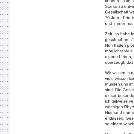
können: "Die sc
Stärke zu entwi
Gesellschaft w
70 Jahre Friede
und immer noch
Zeit, so habe i
geschrieben, Z
Nun hatten plöt
möglichst viel
eigene Leben, 
überzeugt, das
Wir wissen in d
viele wissen le
müssen uns imm
sind. Die Gesel
dieser besonde
ich teilweise ve
wöchigen Rhyth
Niemand dadurc
entlassen. Gese
so einem winzi