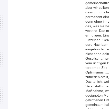
gemeinschaftli
aber wir sollte
dass um uns her
permanent einz
denn ohne ihr a
das, was sie h
wesens. Das mu
ermutigen. Ein
Einzelnen. Gera
eure Nachbarn u
eingebunden sei
nicht ohne dein
Gesellschaft pr
vom richtigen B
fordernde Zeit
Optimismus …. 
zufrieden-stell
Das tat ich, we
Veranstaltungen
Maßnahme, wenn
geeigneten Mu
getroffenen Ent
gemeinsam habe