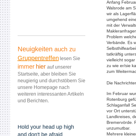
Anfang Februar 
Walsrode am Si
wir als Lagerf
umgehend eine 
mit der Verwal
Makleranfragen.
Problem welches
Verbände. Es w
Neuigkeiten
auch zu
Selbsthilfearb
tatkräft
Gruppentreffen
lesen Sie
vielleicht soga
immer
hier
zu wie er/sie k
auf unserer
zum Weiterma
Startseite, aber bleiben Sie
neugierig und durchstöbern Sie
Die Nachrichte
unsere Homepage nach
Im Februar wur
weiteren interessanten Artikeln
Rotenburg gefü
und Berichten.
Schlaganfall S
vor Ort unterstü
Landkreises, de
Bremervörde. Fü
Hold your head up high
unzumutbar.
and don't be afraid
Mehrere kleine