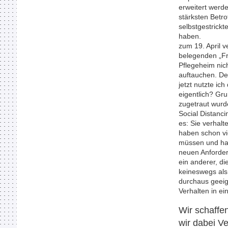
erweitert werd
stärksten Betro
selbstgestrick
haben. Ja,
zum 19. April v
belegenden „Fre
Pflegeheim nic
auftauchen. Der
jetzt nutzte i
eigentlich? Gru
zugetraut wurd
Social Distanci
es: Sie verhalt
haben schon vi
müssen und hab
neuen Anforderu
ein anderer, di
keineswegs als 
durchaus geeig
Verhalten in ei
Wir s
wir dabei V