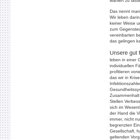
wählen zu lass
Das nennt man 
Wir leben dari
keiner Weise u
zum Gegensteu
vereinbarten b
das gelingen k
Unsere gut f
leben in einer
individuellen F
profitieren von
das wir in Kri
Infektionszahl
Gesundheitssys
Zusammenhalt i
Stellen Verbes
sich im Wesent
der Hand die V
immer, nicht nur
begrenzten Eins
Gesellschaft, h
geltenden Vorga