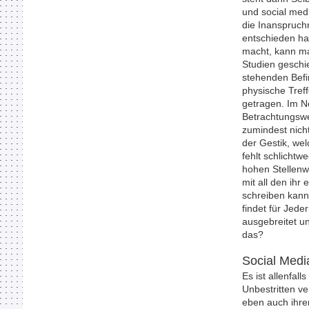
und social med
die Inanspruchn
entschieden ha
macht, kann man
Studien gesch
stehenden Befin
physische Tref
getragen. Im Ne
Betrachtungswe
zumindest nich
der Gestik, we
fehlt schlichtw
hohen Stellenwe
mit all den ihr
schreiben kann
findet für Jede
ausgebreitet un
das?
Social Media
Es ist allenfal
Unbestritten ve
eben auch ihren