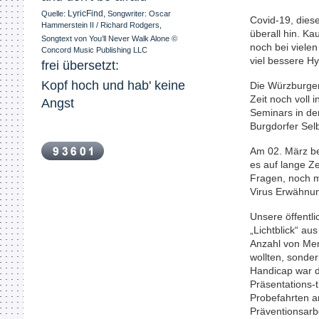
LyricFind
,
Quelle:
Songwriter: Oscar
Covid-19, dies
Hammerstein II / Richard Rodgers,
überall hin. K
Songtext von You’ll Never Walk Alone ©
noch bei vielen
Concord Music Publishing LLC
viel bessere Hy
frei übersetzt:
Kopf hoch und hab' keine 
Die Würzburger
Zeit noch voll 
Angst
Seminars in d
Burgdorfer Selb
Am 02. März be
es auf lange Zei
Fragen, no
Virus Erwähnu
Unsere öffentli
„Lichtblick“ au
Anzahl von Me
wollten, sonde
Handicap war da
Präsentations-
Probefahrten a
Präventionsarb