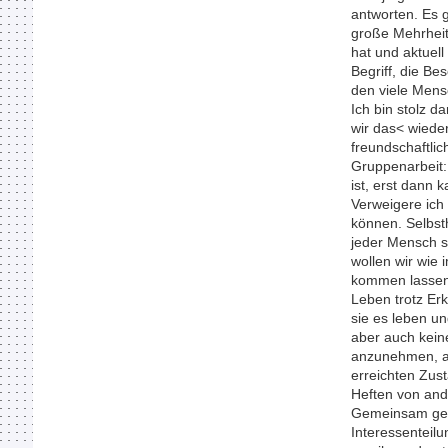
antworten. Es g
große Mehrhei
hat und aktuell
Begriff, die B
den viele Mens
Ich bin stolz 
wir das< wieder
freundschaftli
Gruppenarbeit: 
ist, erst dann 
Verweigere ich
können. Selbst
jeder Mensch se
wollen wir wie
kommen lassen. 
Leben trotz Er
sie es leben un
aber auch kein
anzunehmen, a
erreichten Zus
Heften von and
Gemeinsam ges
Interessenteilu