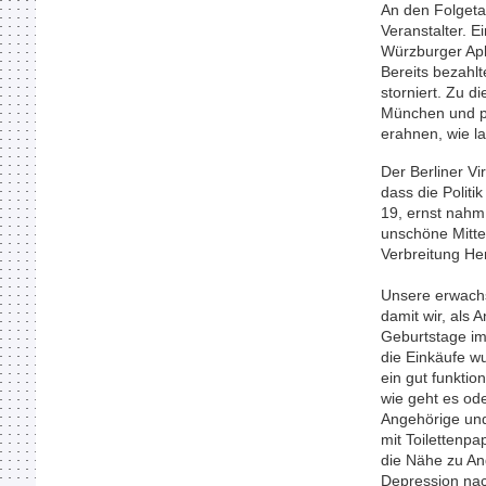
An den Folgeta
Veranstalter. 
Würzburger Ap
Bereits bezahl
storniert. Zu d
München und pl
erahnen, wie l
Der Berliner Vi
dass die Polit
19, ernst nahm
unschöne Mittel
Verbreitung He
Unsere erwach
damit wir, als 
Geburtstage im
die Einkäufe wu
ein gut funkti
wie geht es od
Angehörige und
mit Toilettenpa
die Nähe zu And
Depression nac