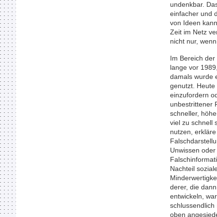
undenkbar. Das
einfacher und 
von Ideen kann
Zeit im Netz v
nicht nur, wenn
Im Bereich der
lange vor 1989
damals wurde 
genutzt. Heute 
einzufordern o
unbestrittener 
schneller, höhe
viel zu schnell
nutzen, erkläre
Falschdarstell
Unwissen oder 
Falschinformati
Nachteil sozial
Minderwertigkei
derer, die dan
entwickeln, wa
schlussendlich 
oben angesiede