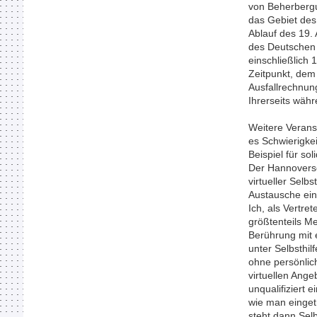
von Beherbergu
das Gebiet des
Ablauf des 19. 
des Deutschen
einschließlich
Zeitpunkt, dem
Ausfallrechnung
Ihrerseits wäh
Weitere Verans
es Schwierigkei
Beispiel für so
Der Hannoversc
virtueller Selb
Austausche ein
Ich, als Vertre
größtenteils Me
Berührung mit 
unter Selbsthil
ohne persönlic
virtuellen Ange
unqualifiziert
wie man eingetr
steht dann Sel