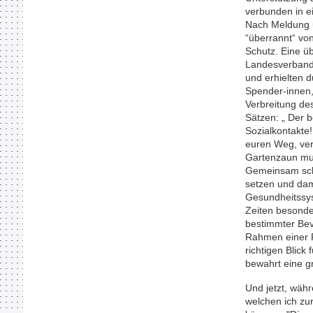
verbunden in e
Nach Meldung u
“überrannt“ vo
Schutz. Eine ü
Landesverband.
und erhielten 
Spender-innen,
Verbreitung de
Sätzen: „ Der b
Sozialkontakte!
euren Weg, ver
Gartenzaun mus
Gemeinsam schaf
setzen und dam
Gesundheitssys
Zeiten besonde
bestimmter Bev
Rahmen einer P
richtigen Blick
bewahrt eine g
Und jetzt, wäh
welchen ich zu