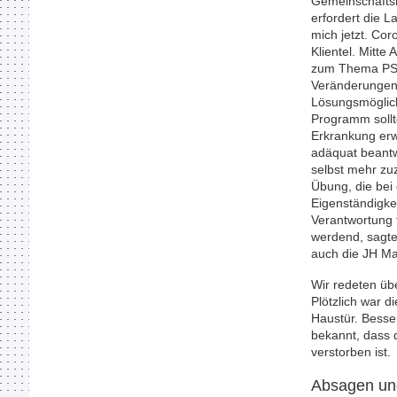
Gemeinschaftsh
erfordert die L
mich jetzt. Cor
Klientel. Mitt
zum Thema PSD 
Veränderungen 
Lösungsmöglich
Programm sollt
Erkrankung er
adäquat beantw
selbst mehr zu
Übung, die bei
Eigenständigke
Verantwortung 
werdend, sagte
auch die JH M
Wir redeten üb
Plötzlich war d
Haustür. Besse
bekannt, dass 
verstorben ist.
Absagen un