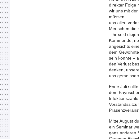
direkter Folge
wir uns mit de
müssen.
uns allen verla
Menschen die s
Ihr seid diejen
Kommende, neu
angesichts ein
dem Gewohnten 
sein könnte – a
den Verlust bes
denken, unsere
uns gemeinsam
Ende Juli soll
dem Bayrischen
Infektionszah
Vorstandssitzu
Präsenzveranst
Mitte August du
ein Seminar we
ganz anderen S
Gruppen Einsc