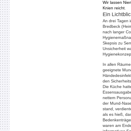
Wir lassen Ni
Kni
Ein Lichtblic
An drei Tagen i
Bredbeck (Heim
nach langer Co
Hygienemaßnah
Skepsis zu Se
Unsicherheit w
Hygienekonzept
In allen Räume
geeignete Mun
Händedesinfekt
den Sicherheits
Die Küche hatt
Essensausgabe 
nettem Persona
der Mund-Nasen
stand, verdient
als es hieß, da
Bedenkenträger
waren am Ende 