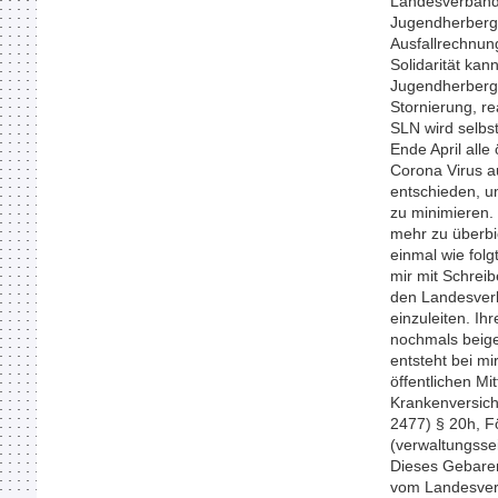
Landesverbande
Jugendherberg
Ausfallrechnun
Solidarität ka
Jugendherberg
Stornierung, re
SLN wird selbst
Ende April all
Corona Virus a
entschieden, u
zu minimieren.
mehr zu überbi
einmal wie folg
mir mit Schrei
den Landesver
einzuleiten. Ih
nochmals beige
entsteht bei m
öffentlichen M
Krankenversich
2477) § 20h, Fö
(verwaltungsse
Dieses Gebaren
vom Landesver