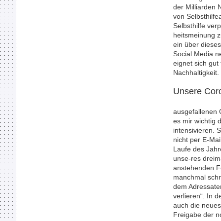
der Milliarden
von Selbsthilfe
Selbsthilfe ver
heitsmeinung z
ein über dieses
Social Media ne
eignet sich gut 
Nachhaltigkeit.
Unsere Coro
In 
ausgefallenen 
es mir wichtig 
intensivieren. 
nicht per E-Mai
Laufe des Jahre
unse-res dreima
anstehenden Fe
manchmal schri
dem Adressaten
verlieren“. In 
auch die neues
Freigabe der n