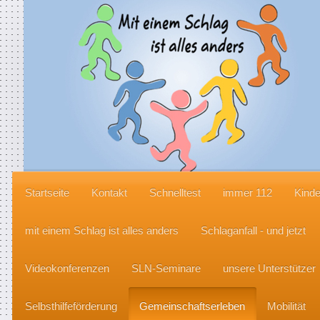
Startseite
Kontakt
Schnelltest
immer 112
Kinde
mit einem Schlag ist alles anders
Schlaganfall - und jetzt
Videokonferenzen
SLN-Seminare
unsere Unterstützer
Selbsthilfeförderung
Gemeinschaftserleben
Mobilität