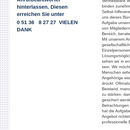
Vermeidbare Ve
binden zunehme
hinterlassen. Diesen
Selbst-hilfever
erreichen Sie unter
uns dieses Bür
0 51 36 8 27 27 VIELEN
Aufgabe unserer
von Mitglieder
DANK
Bereich, berate
Mit unserem Ang
gesellschaftlic
Einzelpersonen
Lösungsmöglich
sehen wir in e
sein. Wir möch
Menschen sehen
Angehörige wis
drückt. Oftmal
Beistand, manc
zu stärken, da
gesichert werde
Betrachtungen 
hat die Aufgab
Angebot richte
professionelle 