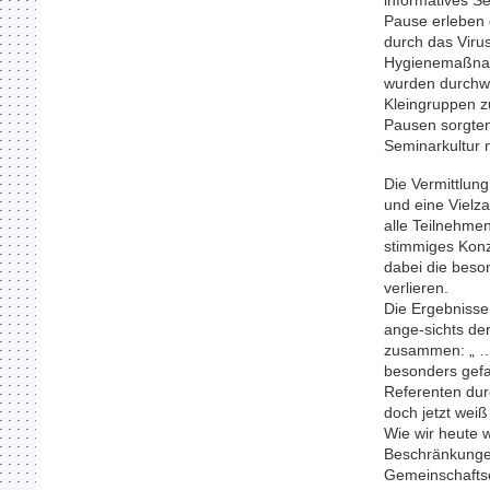
informatives S
Pause erleben d
durch das Virus
Hygienemaßnahm
wurden durchwe
Kleingruppen zu
Pausen sorgten
Seminarkultur 
Die Vermittlung
und eine Vielza
alle Teilnehm
stimmiges Konz
dabei die beso
verlieren.
Die Ergebnisse
ange-sichts de
zusammen: „ … 
besonders gefa
Referenten d
doch jetzt wei
Wie wir heute 
Beschränkungen
Gemeinschaftse