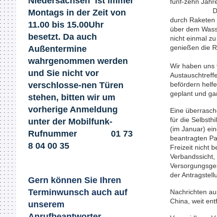
Niedersachsen ist immer
fünf-zehn 
Den größten 
Montags in der Zeit von
durch Raketen 
11.00 bis 15.00Uhr
über dem Wasse
besetzt. Da auch
nicht einmal z
genießen die R
Außentermine
wahrgenommen werden
Wir haben uns 
und Sie nicht
vor
Austauschtreff
verschlosse-nen Türen
befördern helf
geplant und ga
stehen, bitten wir um
vorherige Anmeldung
Eine überrasch
für die Selbsth
unter der Mobilfunk-
(im Januar) eine
Rufnummer 01 73
beantragten Pau
8 04 00 35​
Freizeit nicht 
Verbandssicht,
Versorgungsge
der Antragstel
Gern können Sie Ihren
Terminwunsch auch auf
Nachrichten au
China, weit ent
unserem
Anrufbeantworter