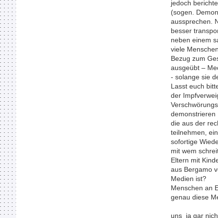
jedoch bericht
(sogen. Demonst
aussprechen. N
besser transpor
neben einem sa
viele Menschen
Bezug zum Gesc
ausgeübt – Med
- solange sie 
Lasst euch bitt
der Impfverwei
Verschwörungs-
demonstrieren 
die aus der re
teilnehmen, ei
sofortige Wiede
mit wem schreit
Eltern mit Kind
aus Bergamo ve
Medien
Menschen an Ei
genau diese M
uns ja gar nich