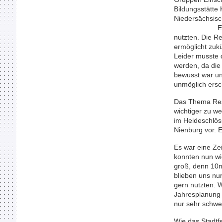
Bildungsstätte
Nieder
Ende August 
nutzten. Die R
ermöglicht zuk
Leider musste 
werden, da die
bewusst war u
unmöglich ersc
Das Thema Resi
wichtiger zu we
im Heideschlös
Nienburg vor. E
Es war eine Ze
konnten nun wi
groß, denn 10m²
blieben uns nu
gern nutzten.
Jahresplanung
nur sehr schwer
Wie das Stadtf