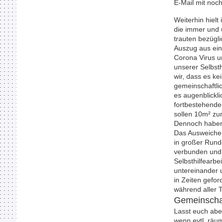
E-Mail mit noch
Weiterhin hielt
die immer und 
trauten bezügl
Auszug aus ein
Corona Virus u
unserer Selbsth
wir, dass es ke
gemeinschaftli
es augenblickl
fortbestehende
sollen 10m² zu
Dennoch haben
Das Ausweichen
in großer Runde
verbunden und 
Selbsthilfearb
untereinander
in Zeiten gefo
während al
Gemeinschaf
Lasst euch abe
wenn evtl. räum