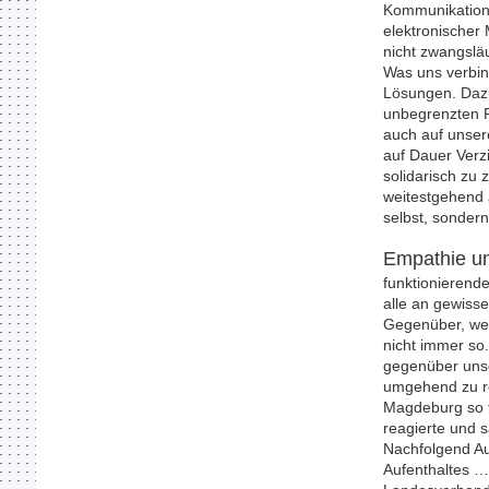
Kommunikation 
elektronischer 
nicht zwangsläu
Was uns verbind
Lösungen. Dazu
unbegrenzten R
auch auf unsere
auf Dauer Verzi
solidarisch zu
weitestgehend 
selbst, sonder
Empathie un
funktionierende
alle an gewiss
Gegenüber, wen
nicht immer so
gegenüber unse
umgehend zu re
Magdeburg so f
reagierte und 
Nachfolgend Au
Aufenthaltes …