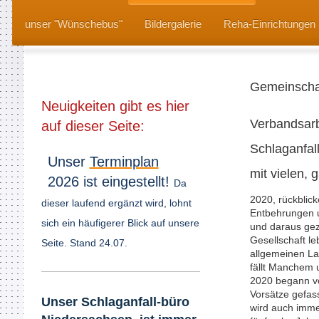
unser "Wünschebus"
Bildergalerie
Reha-Einrichtungen 
Gemeinschaf
Neuigkeiten gibt es hier
Verbandsarb
auf dieser Seite:
Schlaganfal
Unser
Terminplan
mit vielen,
2026 ist eingestellt!
Da
2020, rückblic
dieser laufend ergänzt wird, lohnt
Entbehrungen u
sich ein häufigerer Blick auf unsere
und daraus ge
Gesellschaft le
Seite. Stand 24.07.
allgemeinen Lag
fällt Manchem 
2020 begann völ
Vorsätze gefass
Unser Schlaganfall​-büro
wird auch imme