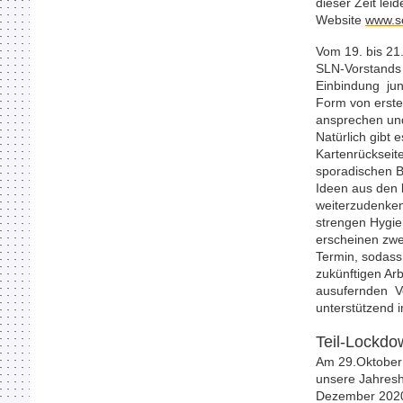
dieser Zeit lei
Website
www.sc
Vom 19. bis 21
SLN-Vorstands s
Einbindung jung
Form von erstel
ansprechen und 
Natürlich gibt 
Kartenrückseite
sporadischen Be
Ideen aus den 
weiterzudenken
strengen Hygie
erscheinen zwe
Termin, sodass 
zukünftigen Arb
ausufernden V
unterstützend i
Teil-Lockd
Am 29.Oktober 
unsere Jahresh
Dezember 2020