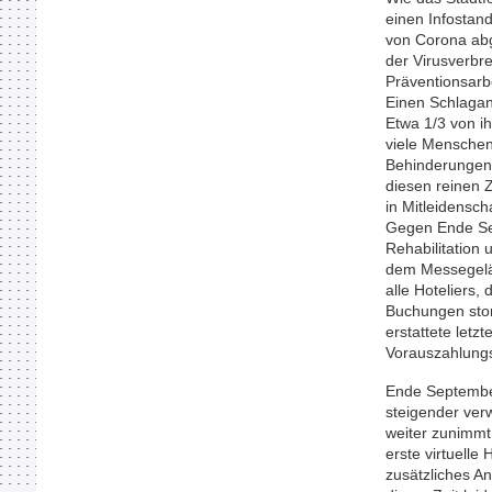
einen Infostan
von Corona abg
der Virusverbre
Präventionsarb
Einen Schlagan
Etwa 1/3 von i
viele Menschen
Behinderungen.
diesen reinen 
in Mitleidensc
Gegen Ende Sep
Rehabilitation 
dem Messegelän
alle Hoteliers,
Buchungen
erstattete letz
Vorauszahlungs
Ende September
steigender ver
weiter zunimmt
erste virtuelle
zusätzliches A