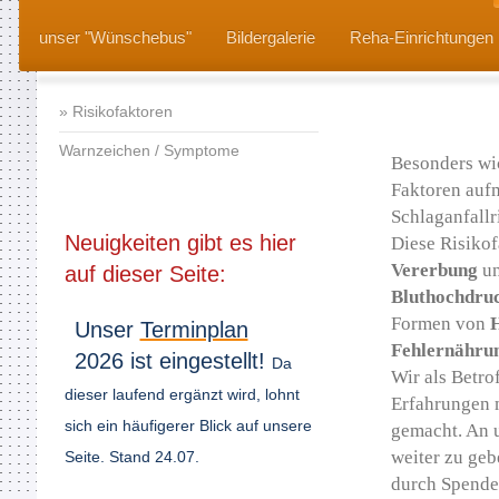
unser "Wünschebus"
Bildergalerie
Reha-Einrichtungen 
Risikofaktoren
Warnzeichen / Symptome
Besonders wic
Faktoren auf
Schlaganfallr
Neuigkeiten gibt es hier
Diese Risikof
Vererbung
un
auf dieser Seite:
Bluthochdru
Formen von
Unser
Terminplan
Fehlernährun
2026 ist eingestellt!
Da
Wir als Betro
dieser laufend ergänzt wird, lohnt
Erfahrungen m
sich ein häufigerer Blick auf unsere
gemacht. An u
weiter zu geb
Seite. Stand 24.07.
durch Spende