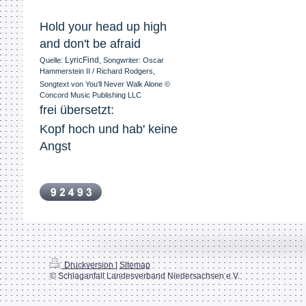
Hold your head up high
and don't be afraid
LyricFind
,
Quelle:
Songwriter: Oscar
Hammerstein II / Richard Rodgers,
Songtext von You’ll Never Walk Alone ©
Concord Music Publishing LLC
frei übersetzt:
Kopf hoch und hab' keine 
Angst
Druckversion
|
Sitemap
© Schlaganfall Landesverband Niedersachsen e.V.